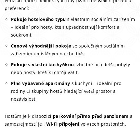
Penzion nabízí několik typů ubytování dle vašich potřeb a
preferencí:
Pokoje hotelového typu
s vlastním sociálním zařízením
– ideální pro hosty, kteří upřednostňují komfort a
soukromí.
Cenově výhodnější pokoje
se společným sociálním
zařízením umístěným na chodbě.
Pokoje s vlastní kuchyňkou
, vhodné pro delší pobyty
nebo hosty, kteří si chtějí vařit.
Plně vybavené apartmány
s kuchyní – ideální pro
rodiny či skupiny hostů hledající větší prostor a
nezávislost.
Hostům je k dispozici
parkování přímo před penzionem
a
samozřejmostí je i
Wi-Fi připojení
ve všech prostorách.