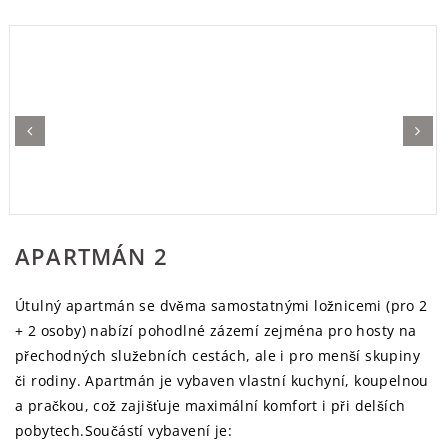
Previous
Next
APARTMÁN 2
Útulný apartmán se dvěma samostatnými ložnicemi (pro 2
+ 2 osoby) nabízí pohodlné zázemí zejména pro hosty na
přechodných služebních cestách, ale i pro menší skupiny
či rodiny. Apartmán je vybaven vlastní kuchyní, koupelnou
a pračkou, což zajišťuje maximální komfort i při delších
pobytech.Součástí vybavení je: