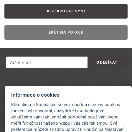
REZERVOVAT NYNÍ
ZPĚT NA POKOJE
ODEBÍRAT
Informace o cookies
Penzion MÁNES
+420728027348
Kliknutím na Souhlasím se vším budou uloženy cookies
funkční, výkonnostní, analytické i marketingové -
stosek.jana@gmail.com
dokážeme vám tak umožnit pohodlné používání webu,
měřit funkčnost našeho webu i vás cílit reklamou. Své
Krabčice 27
preference můžete snadno upravit kliknutím na Nastavení